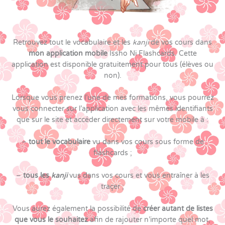
Retrouvez tout le vocabulaire et les
kanji
de vos cours dans
mon application mobile
Issho Ni Flashcards. Cette
application est disponible gratuitement pour tous (élèves ou
non).
Lorsque vous prenez l’une de mes formations, vous pourrez
vous connecter sur l’application avec les mêmes identifiants
que sur le site et accéder directement sur votre mobile à :
–
tout le vocabulaire
vu dans vos cours sous forme de
flashcards ;
–
tous les
kanji
vus dans vos cours et vous entraîner à les
traçer ;
Vous aurez également la possibilité de
créer autant de listes
que vous le souhaitez
afin de rajouter n’importe quel mot,