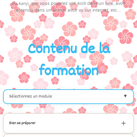
ou
kanji
, que vous pourriez voir écrit dans un livre, avoir
entendu dans un anime, avoir vu sur internet, etc…
Contenu de la
formation
Sélectionnez un module
▼
Bien se préparer