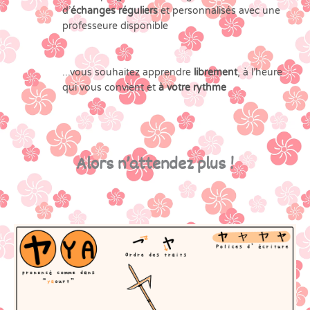
d’
échanges réguliers
et personnalisés avec une
professeure disponible
...vous souhaitez apprendre
librement
, à l’heure
qui vous convient et
à votre rythme
Alors n’attendez plus !