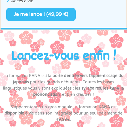
✓
Accès à vie
Je me lance ! (49,99 €)
Lancez-vous enfin !
La formation KANA est la
porte d’entrée vers l’apprentissage du
japonais
pour les grands débutants. Toutes les bases
linguistiques vous y sont expliquées : les
syllabaires
, les
kanji
, la
prononciation
, et bien d’autres !
S’apparentant à un gros module, la formation KANA est
disponible à vie
dans son intégralité pour un seul paiement de
49,99€.