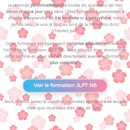
Je réponds
personnellement
à toutes les questions de mes
élèves
chaque jour
et j’y tiens ! Mes formations permettent à
chacun d’apprendre
où il le souhaite
et
à son rythme
, mais
jamais seul. Je suis là tout au long de la formation donc
n’hésitez pas !
Cette formation est également
comprise gratuitement
lors de
l’achat de la formation JLPT N5. Vous pouvez donc économiser
cette somme en vous lançant directement avec une formation
plus complète
!
Voir la formation JLPT N5
Alors, si vous aimez le Japon et souhaitez apprendre sa langue
mais que vous vous êtes déjà dit que…