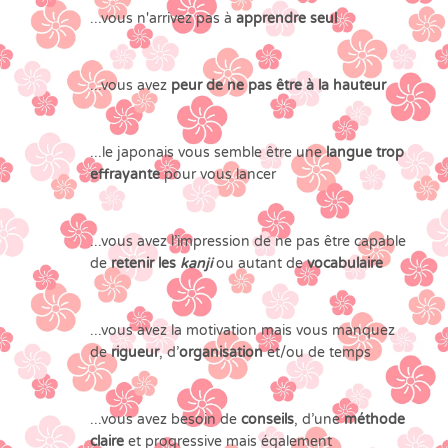
...vous n'arrivez pas à
apprendre seul
...vous avez
peur de ne pas être à la hauteur
...le japonais vous semble être une
langue trop
effrayante
pour vous lancer
...vous avez l’impression de ne pas être capable
de
retenir les
kanji
ou autant de
vocabulaire
...vous avez la motivation mais vous manquez
de
rigueur
, d’
organisation
et/ou de temps
...vous avez besoin de
conseils
, d’une
méthode
claire
et progressive mais également