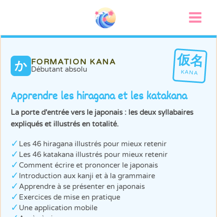
Aller
au
contenu
仮名
FORMATION KANA
か
Débutant absolu
KANA
Apprendre les hiragana et les katakana
La porte d'entrée vers le japonais : les deux syllabaires
expliqués et illustrés en totalité.
✓
Les 46 hiragana illustrés pour mieux retenir
✓
Les 46 katakana illustrés pour mieux retenir
✓
Comment écrire et prononcer le japonais
✓
Introduction aux kanji et à la grammaire
✓
Apprendre à se présenter en japonais
✓
Exercices de mise en pratique
✓
Une application mobile