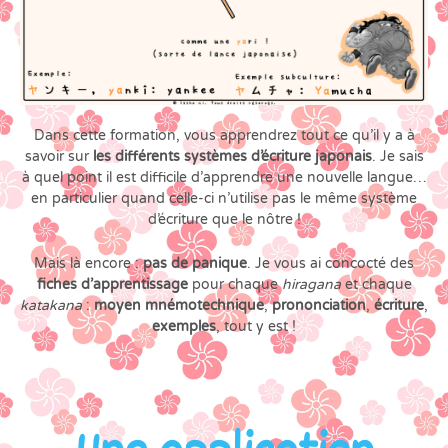
Dans cette formation, vous apprendrez tout ce qu’il y a à
savoir sur
les différents systèmes d’écriture japonais
. Je sais
à quel point il est difficile d’apprendre une nouvelle langue…
en particulier quand celle-ci n’utilise pas le même système
d’écriture que le nôtre !
Mais là encore :
pas de panique
. Je vous ai concocté des
fiches d’apprentissage
pour chaque
hiragana
et chaque
katakana
:
moyen mnémotechnique
,
prononciation
,
écriture
,
exemples
, tout y est !