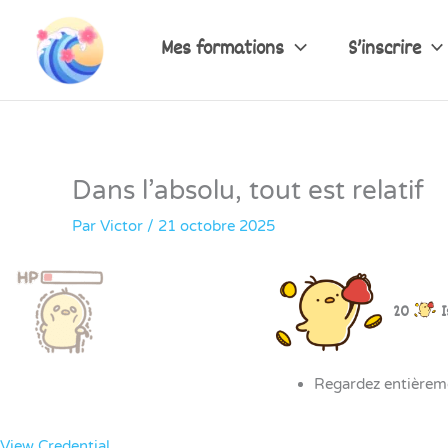
Aller
au
Mes formations
S’inscrire
contenu
Dans l’absolu, tout est relatif
Par
Victor
/
21 octobre 2025
20
I
Regardez entièreme
View Credential